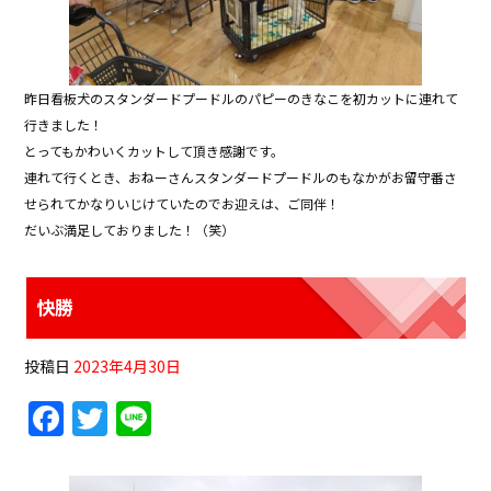
昨日看板犬のスタンダードプードルのパピーのきなこを初カットに連れて
行きました！
とってもかわいくカットして頂き感謝です。
連れて行くとき、おねーさんスタンダードプードルのもなかがお留守番さ
せられてかなりいじけていたのでお迎えは、ご同伴！
だいぶ満足しておりました！（笑）
快勝
投稿日
2023年4月30日
F
T
Li
a
w
n
c
itt
e