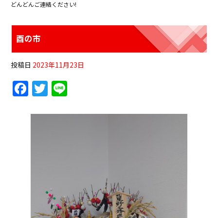
o
どんどんご連絡ください!
o
k
酉の市
投稿日
2023年11月23日
F
T
Li
a
w
n
c
itt
e
e
er
b
o
o
k