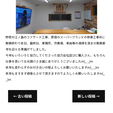
b
o
o
k
昨夜の江ノ島のファサード工事、原宿のスーパーブランドの祭事工事共に
無事終わり本日、最終日、事務所、作業場、車両等の清掃を済ませ無事新
年を迎える準備がでしました。
今年もいろいろと協力してくださった協力会社並びに職人さん、もちろん
仕事を頂いてる元請けさま誠にありがとうございましたm(_ _)m
来年も変わらずのお付き合いの程よろしくお願いいたしますm(_ _)m
来年もますます頑張らさせて頂きますのでよろしくお願いいたしますm(_
_)m
←
古い投稿
新しい投稿
→