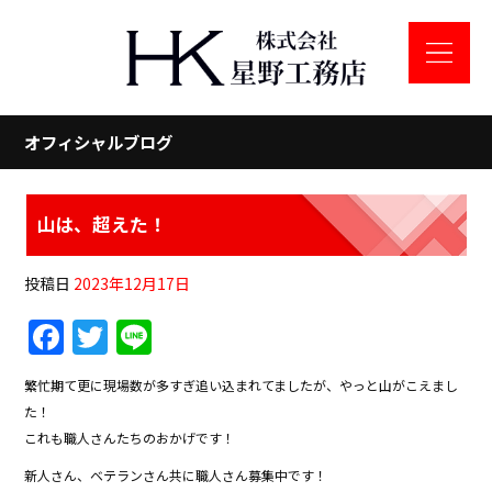
オフィシャルブログ
山は、超えた！
投稿日
2023年12月17日
F
T
Li
a
w
n
繁忙期て更に現場数が多すぎ追い込まれてましたが、やっと山がこえまし
c
itt
e
た！
e
er
これも職人さんたちのおかげです！
b
新人さん、ベテランさん共に職人さん募集中です！