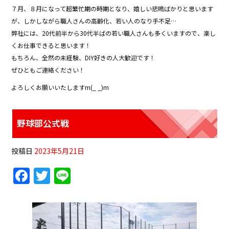
a
w
n
７月、８月になって超繁忙期の時期となり、嬉しい悲鳴ばかりと思います
c
itt
e
が、しかしながら職人さんの高齢化、若い人のなり手不足…
e
er
弊社には、20代前半から30代半ばの若い職人さんも多くいますので、楽し
b
くお仕事できると思います！
もちろん、全然の未経験、DIY好きの人大歓迎です！
o
ぜひともご連絡ください！
o
よろしくお願いいたしますm(_ _)m
k
野球部公式戦
投稿日
2023年5月21日
F
T
Li
a
w
n
c
itt
e
e
er