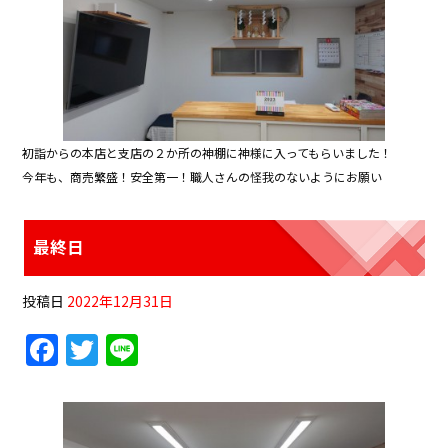
初詣からの本店と支店の２か所の神棚に神様に入ってもらいました！
今年も、商売繁盛！安全第一！職人さんの怪我のないようにお願い
最終日
投稿日
2022年12月31日
F
T
Li
a
w
n
c
itt
e
e
er