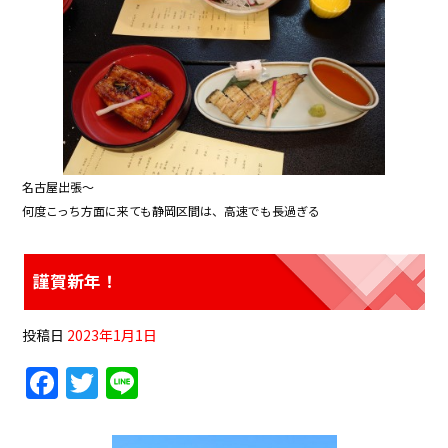
名古屋出張〜
何度こっち方面に来ても静岡区間は、高速でも長過ぎる
謹賀新年！
投稿日
2023年1月1日
F
T
Li
a
w
n
c
itt
e