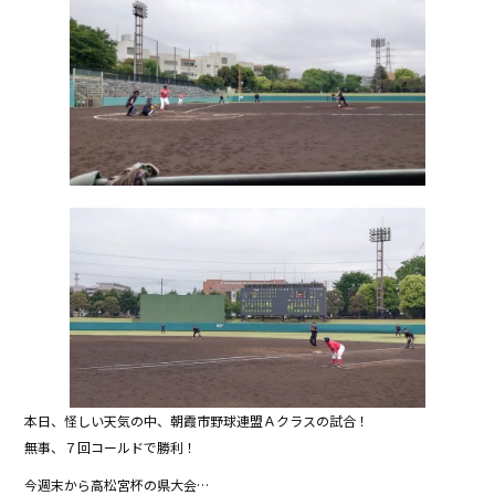
e
er
b
o
o
k
本日、怪しい天気の中、朝霞市野球連盟Ａクラスの試合！
無事、７回コールドで勝利！
今週末から高松宮杯の県大会…