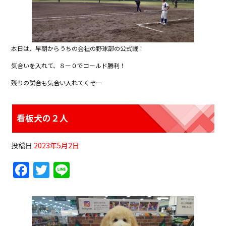
本日は、早朝からうちの会社の野球部の公式戦！
気合いを入れて、８ー０でコールド勝利！
残りの試合も気合い入れてくぞー
看板犬の２人
投稿日
2023年5月2日
F
T
Li
a
w
n
c
itt
e
e
er