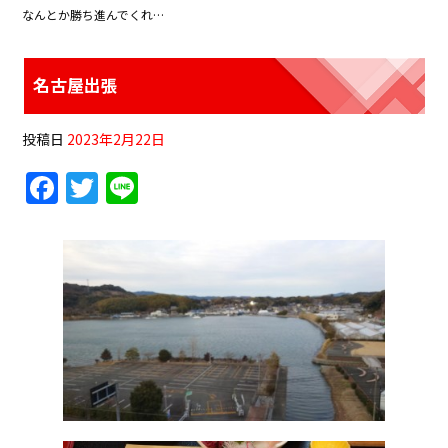
なんとか勝ち進んでくれ…
名古屋出張
投稿日
2023年2月22日
F
T
Li
a
w
n
c
itt
e
e
er
b
o
o
k