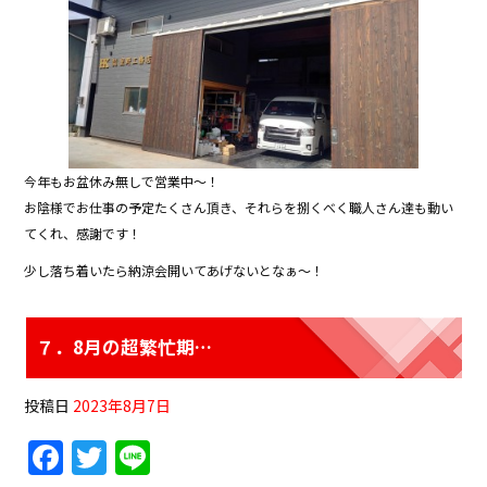
今年もお盆休み無しで営業中〜！
お陰様でお仕事の予定たくさん頂き、それらを捌くべく職人さん達も動い
てくれ、感謝です！
少し落ち着いたら納涼会開いてあげないとなぁ〜！
７．8月の超繁忙期…
投稿日
2023年8月7日
F
T
Li