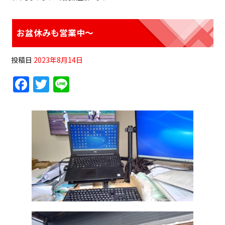
お盆休みも営業中〜
投稿日
2023年8月14日
F
T
Li
a
w
n
c
itt
e
e
er
b
o
o
k