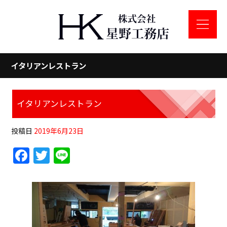
イタリアンレストラン
イタリアンレストラン
投稿日
2019年6月23日
F
T
Li
a
w
n
c
itt
e
e
er
b