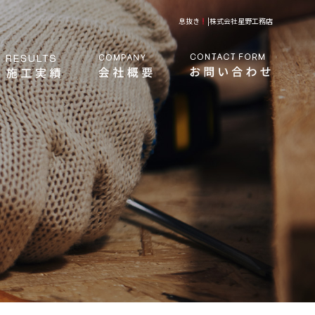
息抜き
|株式会社星野工務店