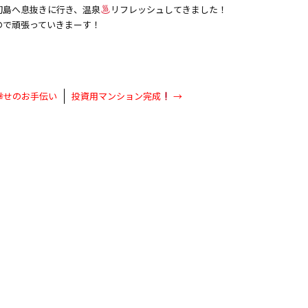
初島へ息抜きに行き、温泉
リフレッシュしてきました！
ので頑張っていきまーす！
幸せのお手伝い
投資用マンション完成
→