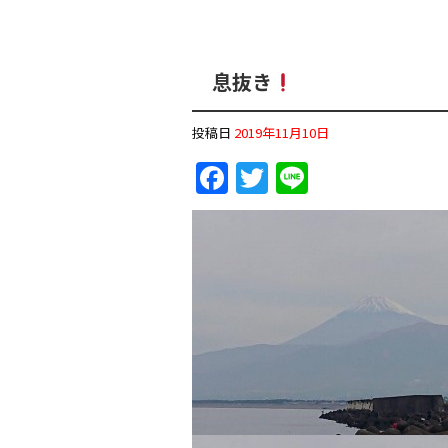
息抜き
投稿日
2019年11月10日
F
T
Li
a
w
n
c
itt
e
e
er
b
o
o
k