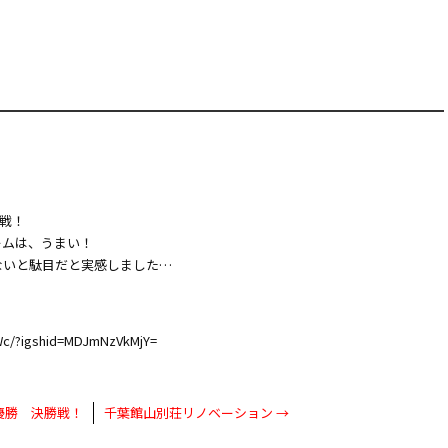
戦！
ームは、うまい！
ないと駄目だと実感しました…
Wc/?igshid=MDJmNzVkMjY=
優勝 決勝戦！
千葉館山別荘リノベーション
→