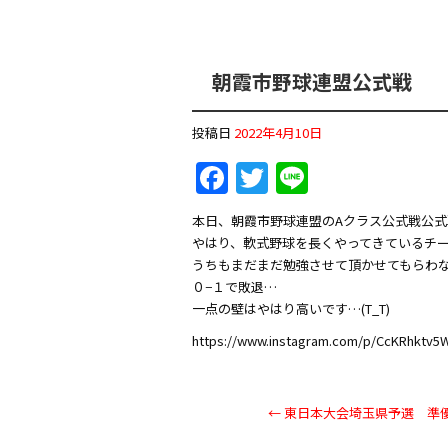
朝霞市野球連盟公式戦
投稿日
2022年4月10日
F
T
Li
a
w
n
本日、朝霞市野球連盟のAクラス公式戦公式
c
itt
e
やはり、軟式野球を長くやってきているチ
e
er
うちもまだまだ勉強させて頂かせてもらわ
０−１で敗退…
b
一点の壁はやはり高いです…(T_T)
o
https://www.instagram.com/p/CcKRhktv5
o
k
←
東日本大会埼玉県予選 準