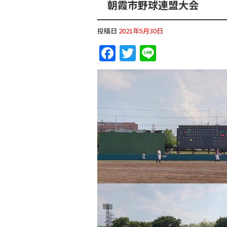
朝霞市野球連盟大会
投稿日
2021年5月30日
F
T
Li
a
w
n
c
itt
e
e
er
b
o
o
k