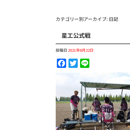
カテゴリー別アーカイブ:
日記
星工公式戦
投稿日
2021年8月22日
F
T
Li
a
w
n
c
itt
e
e
er
b
o
o
k