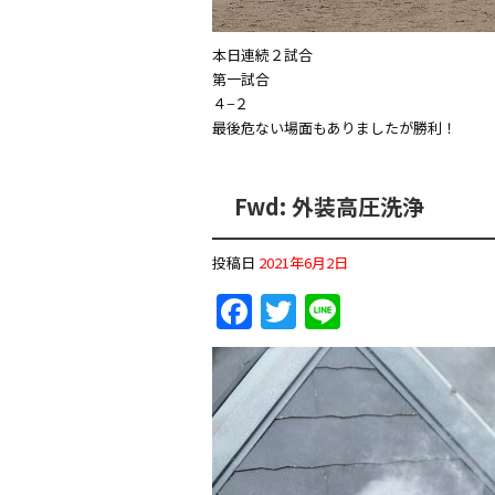
本日連続２試合
第一試合
４−２
最後危ない場面もありましたが勝利！
Fwd: 外装高圧洗浄
投稿日
2021年6月2日
F
T
Li
a
w
n
c
itt
e
e
er
b
o