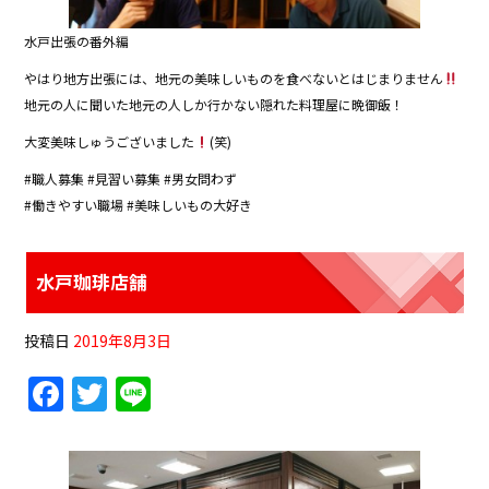
水戸出張の番外編
やはり地方出張には、地元の美味しいものを食べないとはじまりません
地元の人に聞いた地元の人しか行かない隠れた料理屋に晩御飯！
大変美味しゅうございました
(笑)
#職人募集 #見習い募集 #男女問わず
#働きやすい職場 #美味しいもの大好き
水戸珈琲店舗
投稿日
2019年8月3日
F
T
Li
a
w
n
c
itt
e