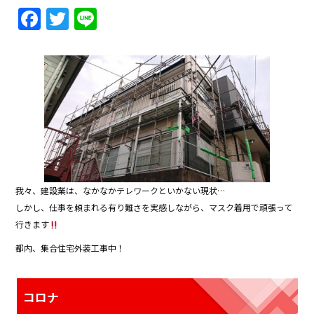
F
T
Li
a
w
n
c
itt
e
e
er
b
o
o
k
我々、建設業は、なかなかテレワークといかない現状…
しかし、仕事を頼まれる有り難さを実感しながら、マスク着用で頑張って
行きます
都内、集合住宅外装工事中！
コロナ