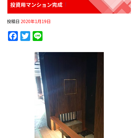
投資用マンション完成
投稿日
2020年1月19日
F
T
Li
a
w
n
c
itt
e
e
er
b
o
o
k