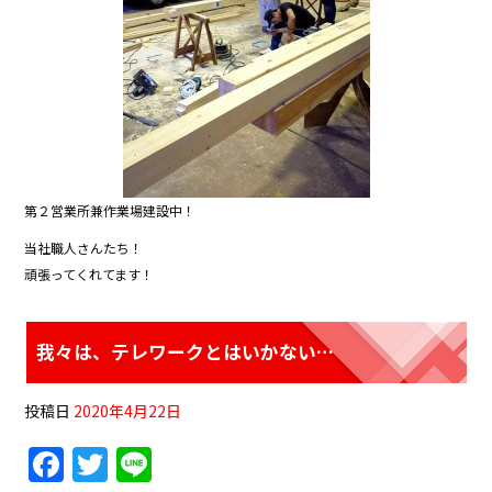
第２営業所兼作業場建設中！
当社職人さんたち！
頑張ってくれてます！
我々は、テレワークとはいかない…
投稿日
2020年4月22日
F
T
Li