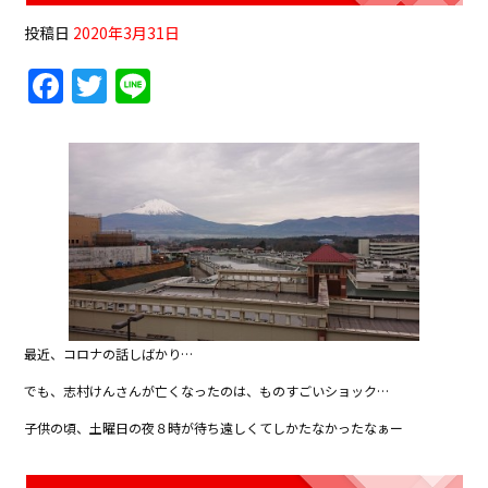
投稿日
2020年3月31日
F
T
Li
a
w
n
c
itt
e
e
er
b
o
o
k
最近、コロナの話しばかり…
でも、志村けんさんが亡くなったのは、ものすごいショック…
子供の頃、土曜日の夜８時が待ち遠しくてしかたなかったなぁー