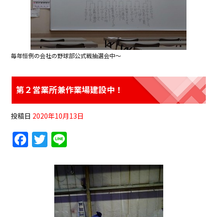
毎年恒例の会社の野球部公式戦抽選会中〜
第２営業所兼作業場建設中！
投稿日
2020年10月13日
F
T
Li
a
w
n
c
itt
e
e
er
b