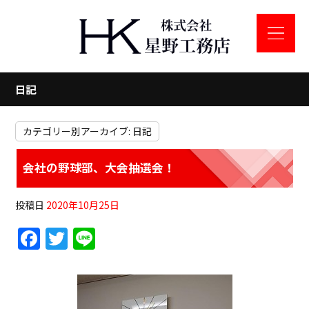
日記
カテゴリー別アーカイブ:
日記
会社の野球部、大会抽選会！
投稿日
2020年10月25日
F
T
Li
a
w
n
c
itt
e
e
er