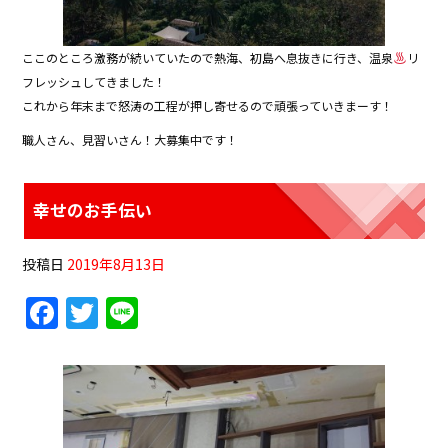
ここのところ激務が続いていたので熱海、初島へ息抜きに行き、温泉
リ
フレッシュしてきました！
これから年末まで怒涛の工程が押し寄せるので頑張っていきまーす！
職人さん、見習いさん！大募集中です！
幸せのお手伝い
投稿日
2019年8月13日
F
T
Li
a
w
n
c
itt
e
e
er
b