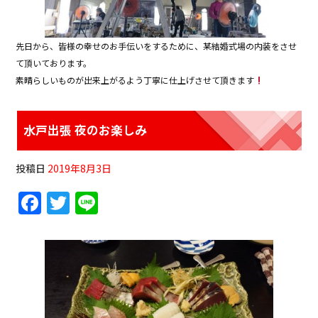
先日から、皆様の幸せのお手伝いをするために、某結婚式場の内装をさせ
て頂いております。
素晴らしいものが出来上がるよう丁寧に仕上げさせて頂きます
水戸出張 夜のお楽しみ
投稿日
2019年8月3日
F
T
Li
a
w
n
c
itt
e
e
er
b
o