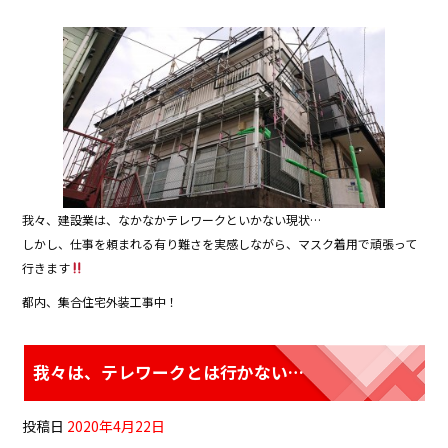
a
w
n
c
itt
e
e
er
b
o
o
k
我々、建設業は、なかなかテレワークといかない現状…
しかし、仕事を頼まれる有り難さを実感しながら、マスク着用で頑張って
行きます
都内、集合住宅外装工事中！
我々は、テレワークとは行かない…
投稿日
2020年4月22日