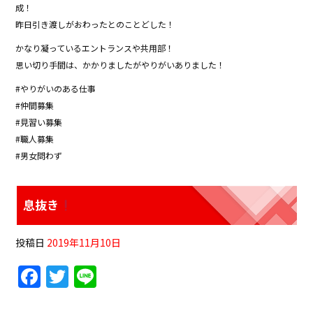
成！
昨日引き渡しがおわったとのことどした！
かなり凝っているエントランスや共用部！
思い切り手間は、かかりましたがやりがいありました！
#やりがいのある仕事
#仲間募集
#見習い募集
#職人募集
#男女問わず
息抜き
投稿日
2019年11月10日
F
T
Li
a
w
n